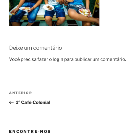
Deixe um comentário
Você precisa fazer o
login
para publicar um comentário.
Navegação
Post
ANTERIOR
de
anterior
1º Café Colonial
Post
ENCONTRE-NOS